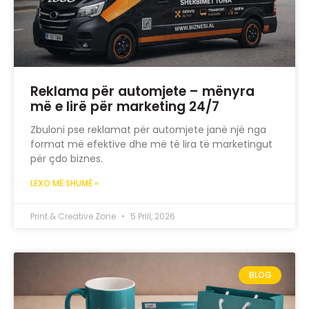
Reklama për automjete – mënyra
më e lirë për marketing 24/7
Zbuloni pse reklamat për automjete janë një nga
format më efektive dhe më të lira të marketingut
për çdo biznes.
LEXO MË SHUMË »
Print & Creative Zone
5 Prill, 2026
BLOG