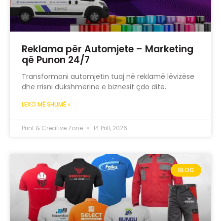
Reklama për Automjete – Marketing
që Punon 24/7
Transformoni automjetin tuaj në reklamë lëvizëse
dhe rrisni dukshmërinë e biznesit çdo ditë.
LEXO MË SHUMË »
Print & Creative Zone
14 Prill, 2026
BLOG