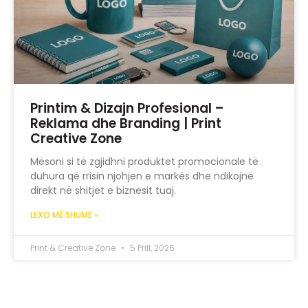
Printim & Dizajn Profesional –
Reklama dhe Branding | Print
Creative Zone
Mësoni si të zgjidhni produktet promocionale të
duhura që rrisin njohjen e markës dhe ndikojnë
direkt në shitjet e biznesit tuaj.
LEXO MË SHUMË »
Print & Creative Zone
5 Prill, 2026