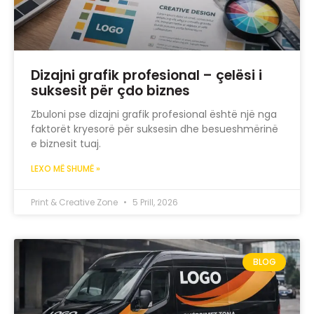
Dizajni grafik profesional – çelësi i
suksesit për çdo biznes
Zbuloni pse dizajni grafik profesional është një nga
faktorët kryesorë për suksesin dhe besueshmërinë
e biznesit tuaj.
LEXO MË SHUMË »
Print & Creative Zone
5 Prill, 2026
BLOG