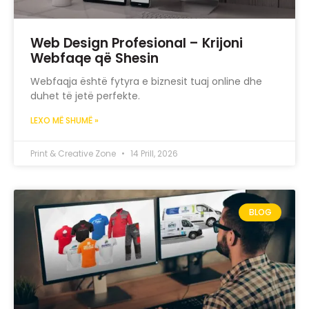
Web Design Profesional – Krijoni
Webfaqe që Shesin
Webfaqja është fytyra e biznesit tuaj online dhe
duhet të jetë perfekte.
LEXO MË SHUMË »
Print & Creative Zone
14 Prill, 2026
BLOG